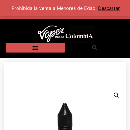
+57 320 2924318
Lun - Sab: 10:00 AM - 5:30 PM
¡Prohibida la venta a Menores de Edad!
Descartar