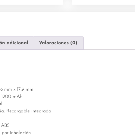
ón adicional
Valoraciones (0)
,6 mm x 17,9 mm
: 1200 mAh
ml
ría: Recargable integrada
+ ABS
 por inhalación