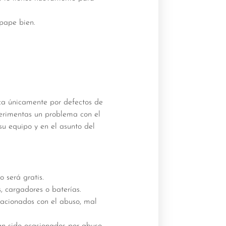
pape bien.
.
ica únicamente por defectos de
perimentas un problema con el
su equipo y en el asunto del
o será gratis.
s, cargadores o baterías.
acionados con el abuso, mal
an sido ocasionados por abuso