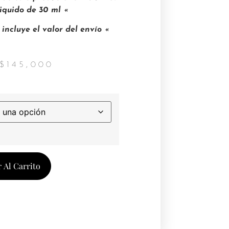
liquido de 30 ml «
 incluye el valor del envío «
$
145,000
 Al Carrito