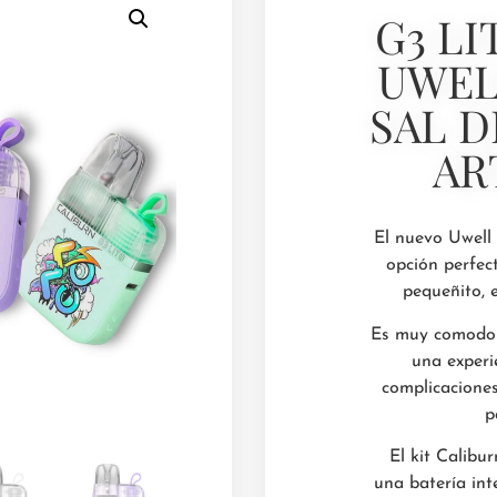
G3 LI
UWEL
SAL D
AR
El nuevo Uwell
opción perfec
pequeñito, 
Es muy comodo y 
una experi
complicaciones
p
El kit Calib
una batería in