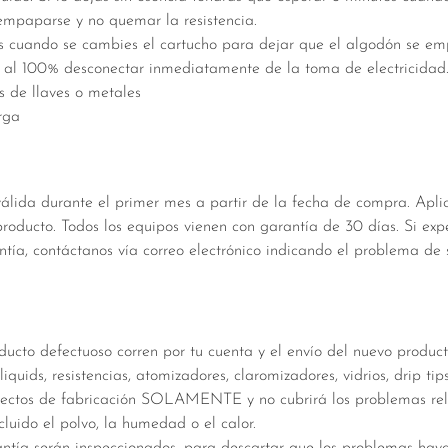
empaparse y no quemar la resistencia.
s cuando se cambies el cartucho para dejar que el algodón se em
 al 100% desconectar inmediatamente de la toma de electricidad
os de llaves o metales
rga
válida durante el primer mes a partir de la fecha de compra. Apl
roducto. Todos los equipos vienen con garantía de 30 días. Si ex
tía, contáctanos vía correo electrónico indicando el problema de 
oducto defectuoso corren por tu cuenta y el envío del nuevo product
iquids, resistencias, atomizadores, claromizadores, vidrios, drip tip
fectos de fabricación SOLAMENTE y no cubrirá los problemas rel
cluido el polvo, la humedad o el calor.
antía serán inspeccionados, para descartar que los problemas hay