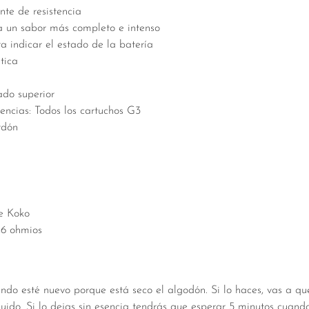
nte de resistencia
a un sabor más completo e intenso
a indicar el estado de la batería
tica
ado superior
encias: Todos los cartuchos G3
rdón
te Koko
,6 ohmios
do esté nuevo porque está seco el algodón. Si lo haces, vas a que
quido. Si lo dejas sin esencia tendrás que esperar 5 minutos cuan