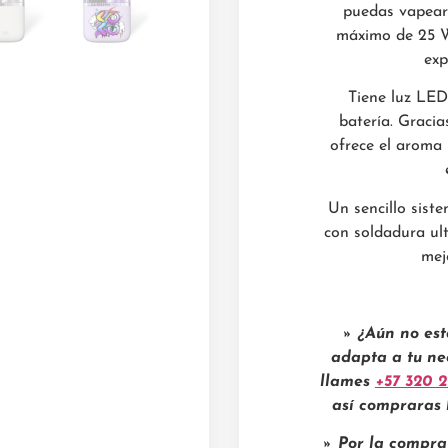
puedas vapear 
máximo de 25 W
exp
Tiene luz LED
batería. Gracia
ofrece el aroma
Un sencillo sist
con soldadura ul
mejo
» ¿Aún no est
adapta a tu ne
llames
+57 320 2
así compraras 
» Por la compra