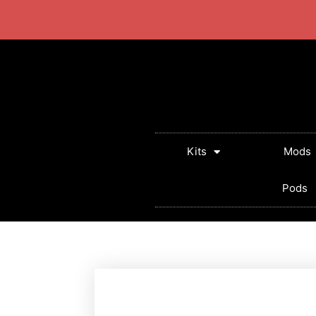
+57 320 2924318
Lun - Sab: 10:00 AM - 5:
Kits
Mods
Pods