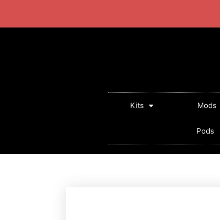
+57 320 2924318
Lun - Sab: 10:00 AM - 5:
Kits
Mods
Pods