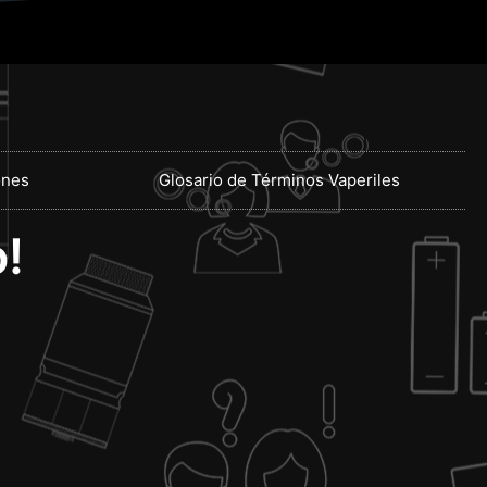
ones
Glosario de Términos Vaperiles
!