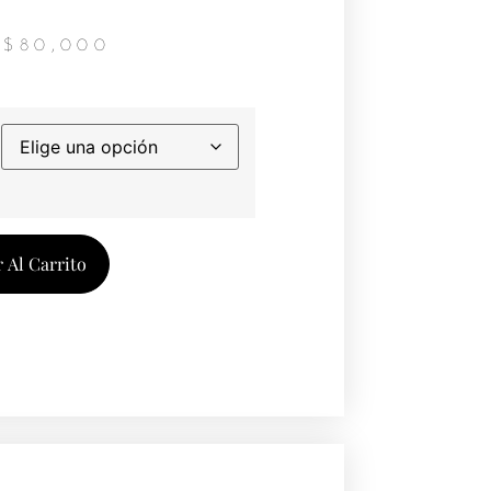
$
80,000
 Al Carrito