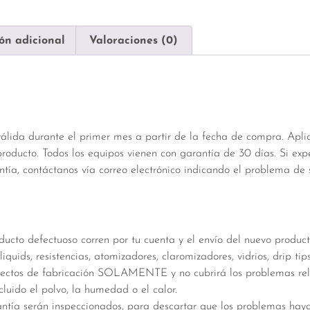
ón adicional
Valoraciones (0)
válida durante el primer mes a partir de la fecha de compra. Apl
roducto. Todos los equipos vienen con garantía de 30 días. Si ex
tía, contáctanos vía correo electrónico indicando el problema de 
oducto defectuoso corren por tu cuenta y el envío del nuevo product
iquids, resistencias, atomizadores, claromizadores, vidrios, drip tip
fectos de fabricación SOLAMENTE y no cubrirá los problemas rel
cluido el polvo, la humedad o el calor.
antía serán inspeccionados, para descartar que los problemas hay