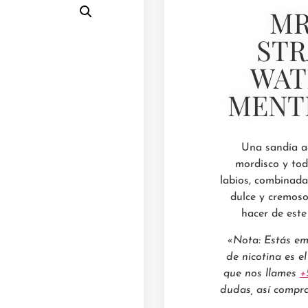
MR
ST
WAT
MENT
Una sandía ac
mordisco y tod
labios, combinada
dulce y cremoso
hacer de este
«Nota: Estás em
de nicotina es e
que nos llames
+
dudas, así compra