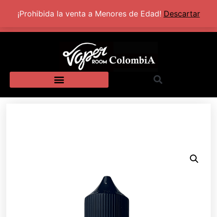
+57 320 2924318
Lun - Sab: 10:00 AM - 5:30 PM
¡Prohibida la venta a Menores de Edad!
Descartar