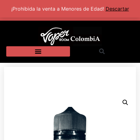
+57 320 2924318
Lun - Sab: 10:00 AM - 5:30 PM
¡Prohibida la venta a Menores de Edad!
Descartar