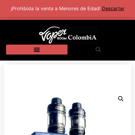
+57 320 2924318
Lun - Sab: 10:00 AM - 5:30 PM
¡Prohibida la venta a Menores de Edad!
Descartar