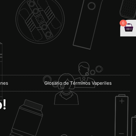
0
ones
Glosario de Términos Vaperiles
!