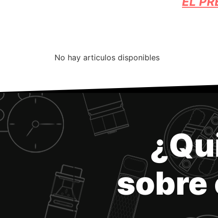
EL PR
No hay articulos disponibles
¿Qu
sobre 