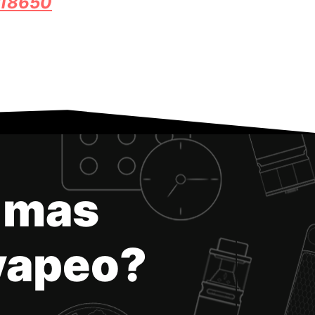
 18650
 mas
 vapeo?