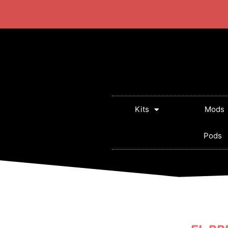
+57 320 2924318
Lun - Sab: 10:00 AM - 5:
Kits
Mods
Pods