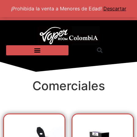
+57 320 2924318
Lun - Sab: 10:00 AM - 5:30 PM
¡Prohibida la venta a Menores de Edad!
Descartar
Comerciales